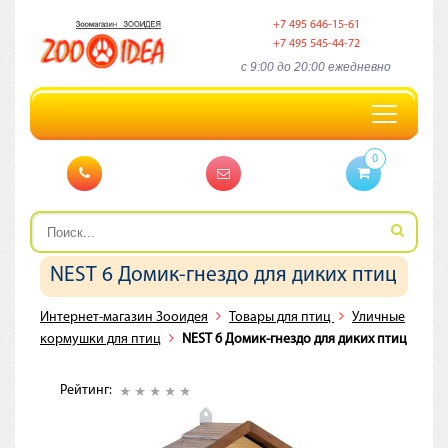
+7 495 646-15-61
+7 495 545-44-72
c 9:00 до 20:00 ежедневно
Toggle
navigation
0
NEST 6 Домик-гнездо для диких птиц
Интернет-магазин Зооидея
Товары для птиц
Уличные
кормушки для птиц
NEST 6 Домик-гнездо для диких птиц
Рейтинг: