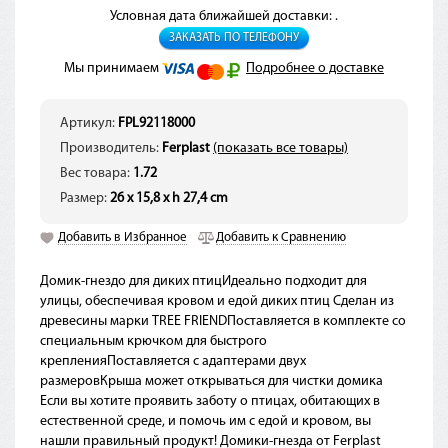
Условная дата ближайшей доставки: .
ЗАКАЗАТЬ ПО ТЕЛЕФОНУ
Мы принимаем
Подробнее о доставке
Артикул:
FPL92118000
Производитель:
Ferplast
(показать все товары)
Вес товара:
1.72
Размер:
26 x 15,8 x h 27,4 cm
Добавить в Избранное
Добавить к Сравнению
Домик-гнездо для диких птицИдеально подходит для
улицы, обеспечивая кровом и едой диких птиц Сделан из
древесины марки TREE FRIENDПоставляется в комплекте со
специальным крючком для быстрого
крепленияПоставляется с адаптерами двух
размеровКрыша может открываться для чистки домика
Если вы хотите проявить заботу о птицах, обитающих в
естественной среде, и помочь им с едой и кровом, вы
нашли правильный продукт! Домики-гнезда от Ferplast