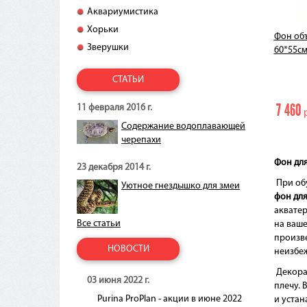
Аквариумистика
Хорьки
Фон объ
Зверушки
60*55см
СТАТЬИ
7 460
11 февраля 2016 г.
р
Содержание водоплавающей
черепахи
Фон дл
23 декабря 2014 г.
При обу
Уютное гнездышко для змеи
фон дл
акватер
Все статьи
на ваше
произве
НОВОСТИ
неизбеж
Декорац
03 июня 2022 г.
плечу. 
Purina ProPlan - акции в июне 2022
и устан