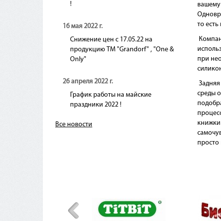
!
вашему 
Одновр
то есть
16 мая 2022 г.
Компан
Снижение цен с 17.05.22 на
использ
продукцию ТМ "Grandorf" , "One &
при нео
Only"
силикон
26 апреля 2022 г.
Задняя 
среды о
График работы на майские
подоб
праздники 2022 !
процесс
книжки 
Все новости
самочув
просто 