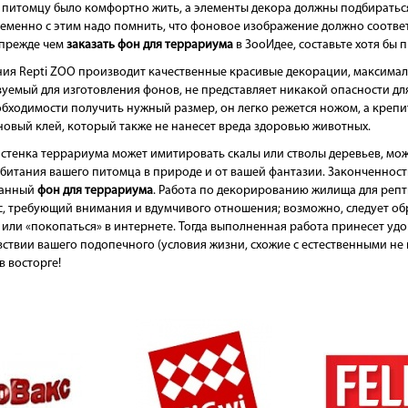
питомцу было комфортно жить, а элементы декора должны подбираться 
еменно с этим надо помнить, что фоновое изображение должно соотве
 прежде чем
заказать фон для террариума
в ЗооИдее, составьте хотя бы
ия Repti ZOO производит качественные красивые декорации, максимал
уемый для изготовления фонов, не представляет никакой опасности для
бходимости получить нужный размер, он легко режется ножом, а креп
овый клей, который также не нанесет вреда здоровью животных.
стенка террариума может имитировать скалы или стволы деревьев, мож
битания вашего питомца в природе и от вашей фантазии. Законченно
ранный
фон для террариума
. Работа по декорированию жилища для реп
, требующий внимания и вдумчивого отношения; возможно, следует обр
или «покопаться» в интернете. Тогда выполненная работа принесет удо
ствии вашего подопечного (условия жизни, схожие с естественными не в
в восторге!