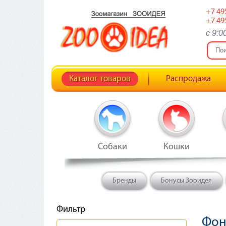
+7 49
+7 49
c 9:0
Каталог товаров
Распродажа
Собаки
Кошки
Бренды
Бонусы Зооидея
Фильтр
Фон