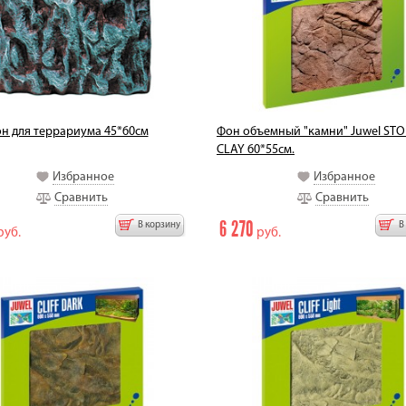
н для террариума 45*60см
Фон объемный "камни" Juwel ST
CLAY 60*55см.
Избранное
Избранное
Сравнить
Сравнить
6 270
В корзину
В
уб.
руб.