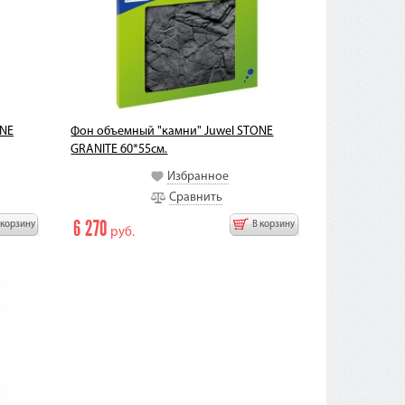
ONE
Фон объемный "камни" Juwel STONE
GRANITE 60*55см.
Избранное
Сравнить
6 270
 корзину
В корзину
руб.