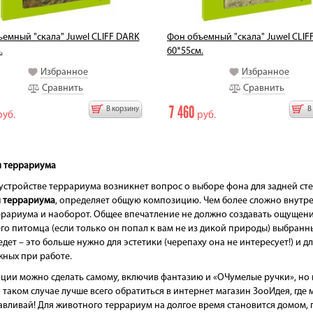
емный "скала" Juwel CLIFF DARK
Фон объемный "скала" Juwel CLIF
.
60*55см.
Избранное
Избранное
Сравнить
Сравнить
7 460
В корзину
В
уб.
руб.
я террариума
стройстве террариума возникнет вопрос о выборе фона для задней стен
я террариума
, определяет общую композицию. Чем более сложно внутре
рариума и наоборот. Общее впечатление не должно создавать ощущени
го питомца (если только он попал к вам не из дикой природы) выбран
дет – это больше нужно для эстетики (черепаху она не интересует!) и 
ных при работе.
ии можно сделать самому, включив фантазию и «ОЧумелые ручки», но на
В таком случае лучше всего обратиться в интернет магазин ЗооИдея, где
авливай! Для животного террариум на долгое время становится домом, 