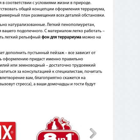
в соответствии с условиями жизни в природе.
тствовать общей концепции оформления террариума,
 примерный план размещения всех деталей обстановки.
ьно натурализованные. Легкий пенополиуретан,
 вашего подопечного. С материалом легко работать –
ить легкий рельефный
фон для террариума
можно на
ет дополнить пустынный пейзаж – все зависит от
сть оформлению придаст именно правильно
тилий или земноводный – достаточно трудоемкий
атиться за консультацией к специалистам, почитать
влетворение вам, благоприятно скажется на
ызовут стресса), а ваши домочадцы и гости будут