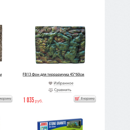
м
FB13 Фон для террариума 45*60см
Избранное
Сравнить
1 035
 корзину
В корзину
руб.