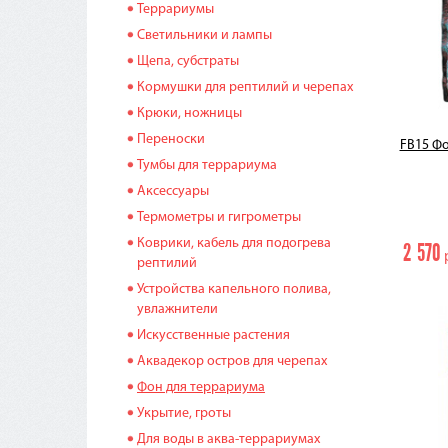
Террариумы
Светильники и лампы
Щепа, субстраты
Кормушки для рептилий и черепах
Крюки, ножницы
Переноски
FB15 Фо
Тумбы для террариума
Аксессуары
Термометры и гигрометры
Коврики, кабель для подогрева
2 570
р
рептилий
Устройства капельного полива,
увлажнители
Искусственные растения
Аквадекор остров для черепах
Фон для террариума
Укрытие, гроты
Для воды в аква-террариумах