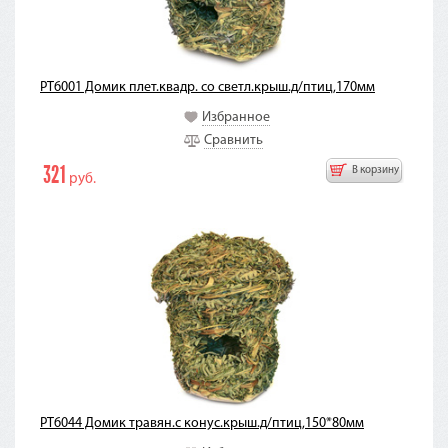
PT6001 Домик плет.квадр. со светл.крыш.д/птиц,170мм
Избранное
Сравнить
321
В корзину
руб.
PT6044 Домик травян.с конус.крыш.д/птиц,150*80мм