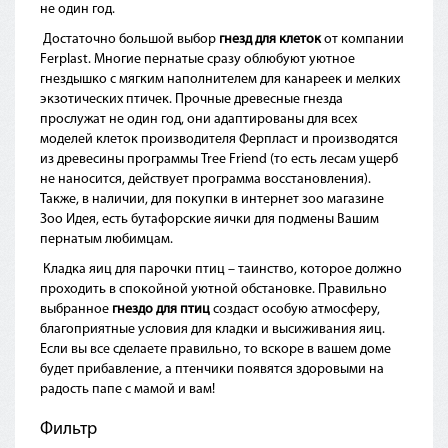
не один год.
Достаточно большой выбор
гнезд для клеток
от компании
Ferplast. Многие пернатые сразу облюбуют уютное
гнездышко с мягким наполнителем для канареек и мелких
экзотических птичек. Прочные древесные гнезда
прослужат не один год, они адаптированы для всех
моделей клеток производителя Ферпласт и производятся
из древесины программы Tree Friend (то есть лесам ущерб
не наносится, действует программа восстановления).
Также, в наличии, для покупки в интернет зоо магазине
Зоо Идея, есть бутафорские яички для подмены Вашим
пернатым любимцам.
Кладка яиц для парочки птиц – таинство, которое должно
проходить в спокойной уютной обстановке. Правильно
выбранное
гнездо для птиц
создаст особую атмосферу,
благоприятные условия для кладки и высиживания яиц.
Если вы все сделаете правильно, то вскоре в вашем доме
будет прибавление, а птенчики появятся здоровыми на
радость папе с мамой и вам!
Фильтр