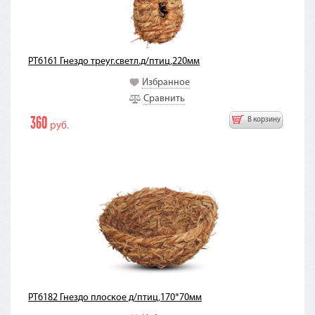
PT6161 Гнездо треуг.светл.д/птиц,220мм
Избранное
Сравнить
360
В корзину
руб.
PT6182 Гнездо плоское д/птиц,170*70мм