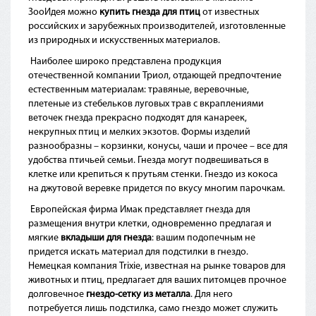
ЗооИдея можно
купить гнезда для птиц
от известных
российских и зарубежных производителей, изготовленные
из природных и искусственных материалов.
Наиболее широко представлена продукция
отечественной компании Триол, отдающей предпочтение
естественным материалам: травяные, веревочные,
плетеные из стебельков луговых трав с вкраплениями
веточек гнезда прекрасно подходят для канареек,
некрупных птиц и мелких экзотов. Формы изделий
разнообразны – корзинки, конусы, чаши и прочее – все для
удобства птичьей семьи. Гнезда могут подвешиваться в
клетке или крепиться к прутьям стенки. Гнездо из кокоса
на джутовой веревке придется по вкусу многим парочкам.
Европейская фирма Имак представляет гнезда для
размещения внутри клетки, одновременно предлагая и
мягкие
вкладыши для гнезда
: вашим подопечным не
придется искать материал для подстилки в гнездо.
Немецкая компания Trixie, известная на рынке товаров для
животных и птиц, предлагает для ваших питомцев прочное
долговечное
гнездо-сетку из металла
. Для него
потребуется лишь подстилка, само гнездо может служить