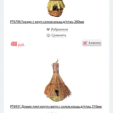
PT6706 Гнездо с круп.солом.крыш.д/птиц,260мм
Избранное
Сравнить
480
В корзину
руб.
PT6931 Домик плет.кругл.светл.с солом.крыш.д/птиц,310мм