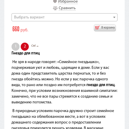
Избранное
Сравнить
Выбрать вариант
660
В корзину
руб.
Ctrl →
1
2
Гнездо для птиц
Не зря в народе говорят: «Семейное гнездышко»,
подчеркивая уют и любовь, царящие в доме. Если у вас
дома один представитель царства пернатых, то и без
гнезда обойтись можно. Но если у вас парочка одного
вида, то рано или поздно им потребуется
гнездо для птиц
.
Конечно, при условии возникновения взаимной симпатии:
замечено, что не все пары стремятся к созданию семьи и
выведению потомства.
В природных условиях парочка дружно строит семейное
гнездышко на облюбованном месте, а вот в условиях
домашнего содержания вопрос о предоставлении
гнездовья приходится решать хозяевам. В магазине