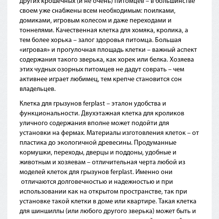
других крошечных (и не очень) питомцев – в большинстве
своем уже снабжены всем необходимым: поилками,
домиками, игровым колесом и даже переходами и
тоннелями. Качественная клетка для хомяка, кролика, а
тем более хорька – залог здоровья питомца. Большая
«игровая» и прогулочная площадь клетки – важный аспект
содержания такого зверька, как хорек или белка. Хозяева
этих чудных озорных питомцев не дадут соврать – чем
активнее играет любимец, тем крепче становится сон
владельцев.
Клетка для грызунов ferplast – эталон удобства и
функциональности. Двухэтажная клетка для кроликов
уличного содержания вполне может подойти для
установки на фермах. Материалы изготовления клеток – от
пластика до экологичной древесины. Продуманные
кормушки, переходы, дверцы и поддоны, удобные и
животным и хозяевам – отличительная черта любой из
моделей клеток для грызунов ferplast. Именно они
отличаются долговечностью и надежностью и при
использовании как на открытом пространстве, так при
установке такой клетки в доме или квартире. Такая клетка
для шиншиллы (или любого другого зверька) может быть и