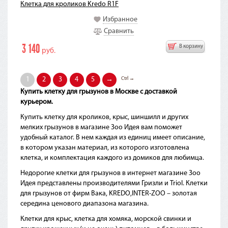
Клетка для кроликов Kredo R1F
Избранное
Сравнить
3 140
В корзину
руб.
Ctrl →
1
2
3
4
5
→
Купить клетку для грызунов в Москве с доставкой
курьером.
Купить клетку для кроликов, крыс, шиншилл и других
мелких грызунов в магазине Зоо Идея вам поможет
удобный каталог. В нем каждая из единиц имеет описание,
в котором указан материал, из которого изготовлена
клетка, и комплектация каждого из домиков для любимца.
Недорогие клетки для грызунов в интернет магазине Зоо
Идея представлены производителями Гризли и Triol. Клетки
для грызунов от фирм Вака, KREDO,INTER-ZOO – золотая
середина ценового диапазона магазина.
Клетки для крыс, клетка для хомяка, морской свинки и