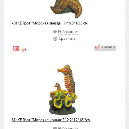
701KE Грот "Морская звезда" 11*6,5*10,5 см
Избранное
Сравнить
330
В корзину
руб.
814KE Грот "Морские коньки" 12,2*12*18,2см
Избранное