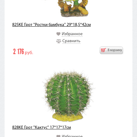
825KE Грот "Ростки бамбука" 29*18,5*42см
Избранное
Сравнить
2 176
В корзину
руб.
828KE Грот "Кактус" 17*17*17см
Избранное