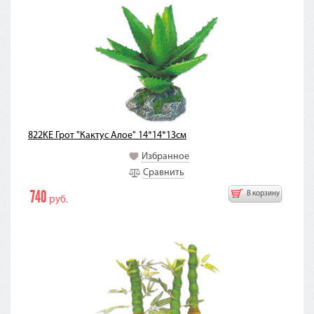
822KE Грот "Кактус Алое" 14*14*13см
Избранное
Сравнить
740
В корзину
руб.