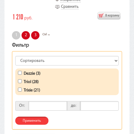
Сравнить
1 210
В корзину
руб.
Ctrl →
1
2
3
Фильтр
Dezzie (3)
Triol (28)
Trixie (21)
От:
до:
Применить