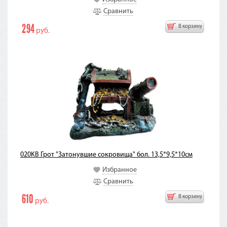
Сравнить
294
В корзину
руб.
020KB Грот "Затонувшие сокровища" бол. 13,5*9,5*10см
Избранное
Сравнить
610
В корзину
руб.