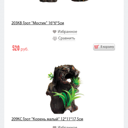
203КВ Грот "Мостик" 16*6*5см
Избранное
Сравнить
520
В корзину
руб.
209КС Грот "Корень малый" 12*11*17,5см
Избранное