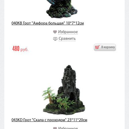
040КВ Грот "Амфора большая" 10*7*12см
Избранное
Сравнить
480
В корзину
руб.
043KD Грот "Скала с проходом" 23*11*20см
Избранное