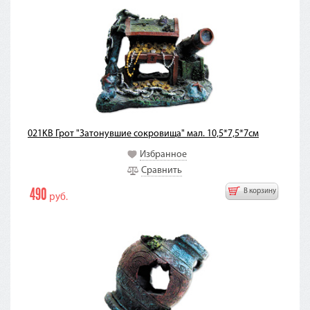
021KB Грот "Затонувшие сокровища" мал. 10,5*7,5*7см
Избранное
Сравнить
490
В корзину
руб.