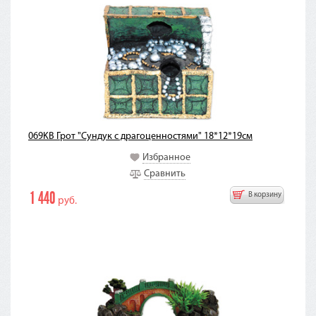
069KB Грот "Сундук с драгоценностями" 18*12*19см
Избранное
Сравнить
1 440
В корзину
руб.