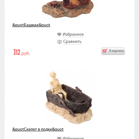
&quotБашмак&quot
Избранное
Сравнить
312
В корзину
руб.
&quotСкелет в лодке&quot
Избранное