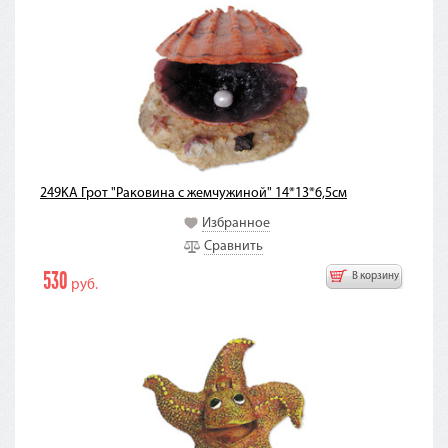
249KA Грот "Раковина с жемчужиной" 14*13*6,5см
Избранное
Сравнить
530
В корзину
руб.