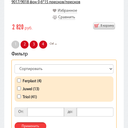
9017/9018 фон 0,6*15 преснов/преснов
Избранное
Сравнить
2 820
В корзину
руб.
Ctrl →
1
2
3
4
Фильтр
Ferplast (4)
Juwel (13)
Triol (41)
От:
до:
Применить