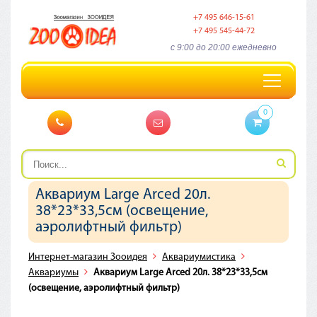
+7 495 646-15-61
+7 495 545-44-72
c 9:00 до 20:00 ежедневно
Toggle
navigation
0
Аквариум Large Arced 20л.
38*23*33,5см (освещение,
аэролифтный фильтр)
Интернет-магазин Зооидея
Аквариумистика
Аквариумы
Аквариум Large Arced 20л. 38*23*33,5см
(освещение, аэролифтный фильтр)