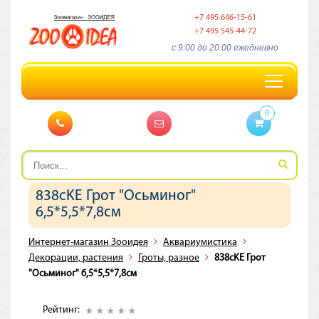
+7 495 646-15-61
+7 495 545-44-72
c 9:00 до 20:00 ежедневно
Toggle
navigation
0
838сKE Грот "Осьминог"
6,5*5,5*7,8см
Интернет-магазин Зооидея
Аквариумистика
Декорации, растения
Гроты, разное
838сKE Грот
"Осьминог" 6,5*5,5*7,8см
Рейтинг: