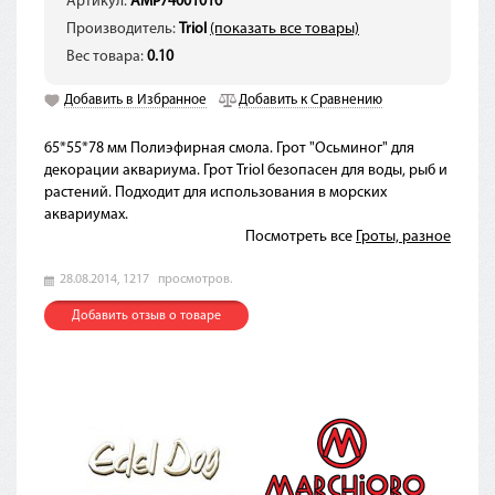
Артикул:
AMP74001016
Производитель:
Triol
(показать все товары)
Вес товара:
0.10
Добавить в Избранное
Добавить к Сравнению
65*55*78 мм Полиэфирная смола. Грот "Осьминог" для
декорации аквариума. Грот Triol безопасен для воды, рыб и
растений. Подходит для использования в морских
аквариумах.
Посмотреть все
Гроты, разное
28.08.2014,
1217
просмотров.
Добавить отзыв о товаре