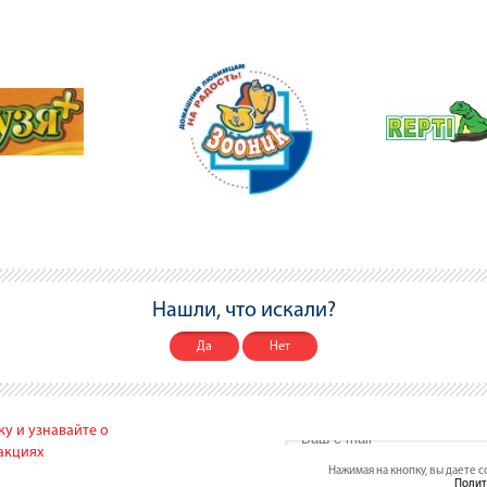
Нашли, что искали?
Да
Нет
у и узнавайте о
акциях
Нажимая на кнопку, вы даете 
Полит