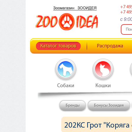
+7 49
+7 49
c 9:0
Каталог товаров
Распродажа
Собаки
Кошки
Бренды
Бонусы Зооидея
202КС Грот "Коряга