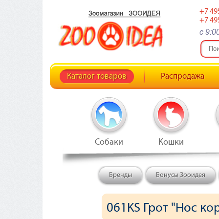
+7 49
+7 49
c 9:0
Каталог товаров
Распродажа
Собаки
Кошки
Бренды
Бонусы Зооидея
061KS Грот "Нос ко