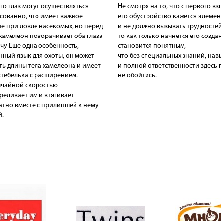
го глаз могут осуществляться
Не смотря на то, что с первого вз
сованно, что имеет важное
его обустройство кажется элеме
е при ловле насекомых, но перед
и не должно вызывать трудностей
хамелеон поворачивает оба глаза
то как только начнется его созда
чу Еще одна особенность,
становится понятным,
нный язык для охоты, он может
что без специальных знаний, нав
ть длины тела хамелеона и имеет
и полной ответственности здесь 
тебелька с расширением.
не обойтись.
ычайной скоростью
реливает им и втягивает
атно вместе с прилипшей к нему
й.