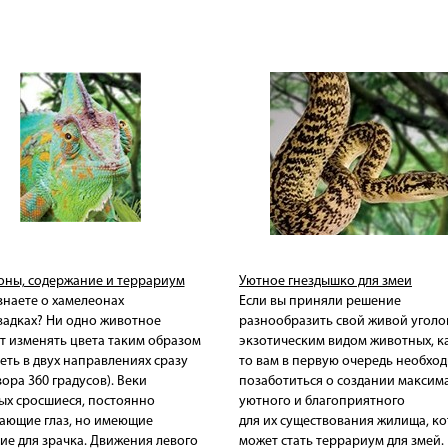
оны, содержание и террариум
Уютное гнездышко для змеи
знаете о хамелеонах
Если вы приняли решение
вадках? Ни одно животное
разнообразить свой живой уголо
т изменять цвета таким образом
экзотическим видом животных, ка
еть в двух направлениях сразу
то вам в первую очередь необхо
ора 360 градусов). Веки
позаботиться о создании максим
ых сросшиеся, постоянно
уютного и благоприятного
ающие глаз, но имеющие
для их существования жилища, к
ие для зрачка. Движения левого
может стать террариум для змей.