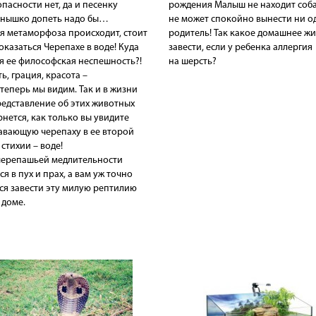
опасности нет, да и песенку
рождения Малыш не находит соб
лнышко допеть надо бы…
не может спокойно вынести ни о
я метаморфоза происходит, стоит
родитель! Так какое домашнее ж
оказаться Черепахе в воде! Куда
завести, если у ребенка аллергия
я ее философская неспешность?!
на шерсть?
ь, грация, красота –
 теперь мы видим. Так и в жизни
едставление об этих животных
нется, как только вы увидите
авающую черепаху в ее второй
стихии – воде!
черепашьей медлительности
ся в пух и прах, а вам уж точно
ся завести эту милую рептилию
 доме.