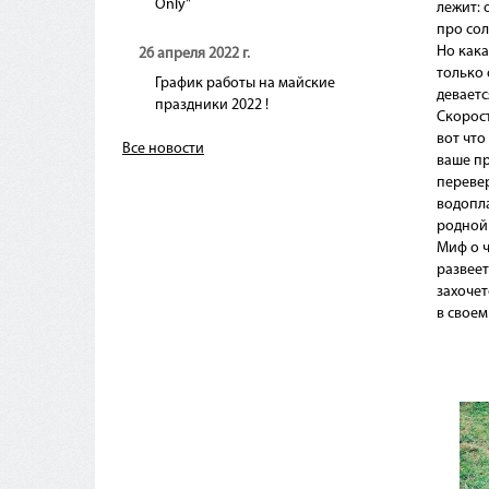
Only"
лежит: 
про со
Но кака
26 апреля 2022 г.
только 
График работы на майские
деваетс
праздники 2022 !
Скорост
вот что
Все новости
ваше пр
перевер
водопл
родной 
Миф о 
развеет
захочет
в своем