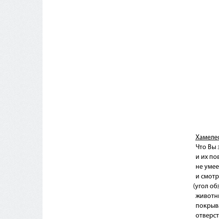
Хамеле
Что Вы 
и их по
не умее
и смотр
(угол
обз
животн
покрыв
отверст