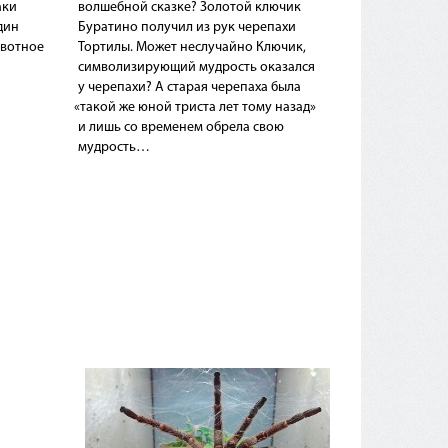
аки
волшебной сказке? Золотой ключик
дин
Буратино получил из рук черепахи
ивотное
Тортилы. Может неслучайно Ключик,
символизирующий мудрость оказался
у черепахи? А старая черепаха была
«такой
же юной триста лет тому назад»
и лишь со временем обрела свою
мудрость…