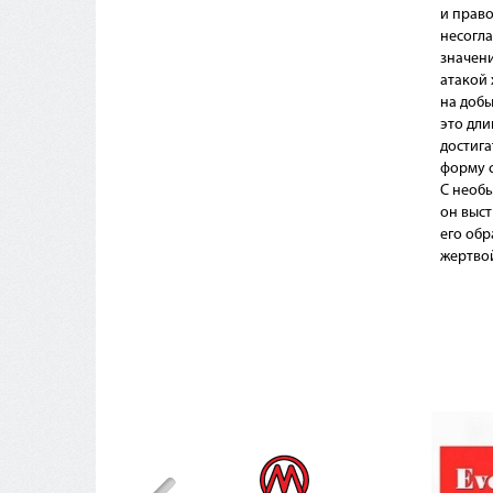
и право
несогла
значени
атакой 
на добы
это дли
достига
форму с
С необ
он выст
его обр
жертво