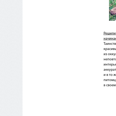
Решили 
начинае
Таинств
красивы
из окку
неповт
интерье
аккура
и в то 
питомц
в своем