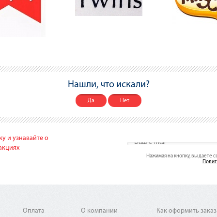
Нашли, что искали?
Да
Нет
у и узнавайте о
акциях
Нажимая на кнопку, вы даете 
Полит
Оплата
О компании
Как оформить заказ