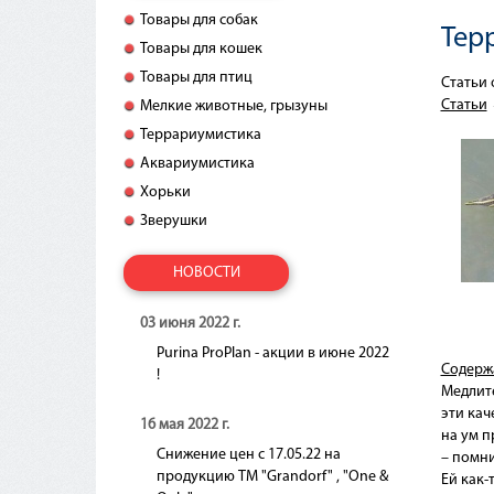
Товары для собак
Тер
Товары для кошек
Товары для птиц
Статьи
Статьи
Мелкие животные, грызуны
Террариумистика
Аквариумистика
Хорьки
Зверушки
НОВОСТИ
03 июня 2022 г.
Purina ProPlan - акции в июне 2022
Содерж
!
Медлите
эти кач
16 мая 2022 г.
на ум п
Снижение цен с 17.05.22 на
– помни
продукцию ТМ "Grandorf" , "One &
Ей
как-