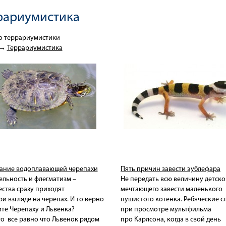
рариумистика
 о террариумистики
→
Террариумистика
ание водоплавающей черепахи
Пять причин завести эублефара
льность и флегматизм –
Не передать всю величину детско
ества сразу приходят
мечтающего завести маленького
ри взгляде на черепах. И то верно
пушистого котенка. Ребяческие с
те Черепаху и Львенка?
при просмотре мультфильма
то
все равно что Львенок рядом
про Карлсона, когда в свой день