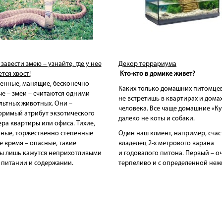
завести змею – узнайте, где у нее
Декор террариума
тся хвост!
Кто-кто в домике живет?
енные, манящие, бесконечно
Каких только домашних питомце
е – змеи – считаются одними
не встретишь в квартирах и дома
льтных животных. Они –
человека. Все чаще домашние
«Ку
оримый атрибут экзотического
далеко не коты и собаки.
ра квартиры или офиса. Тихие,
тные, торжественно степенные
Один наш клиент, например, сча
же время – опасные, такие
владелец 2-х метрового варана
ы лишь кажутся неприхотливыми
и годовалого питона. Первый – о
 питании и содержании.
терпеливо и с определенной не