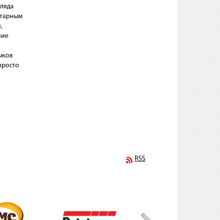
гляда
нтарным
,
ние
ыков
просто
RSS