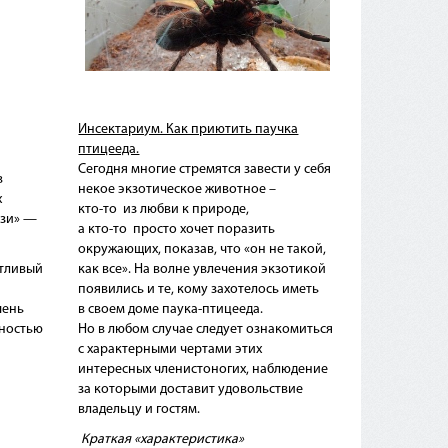
Инсектариум. Как приютить паучка
птицееда.
Сегодня многие стремятся завести у себя
в
некое экзотическое животное –
х
кто-то
из любви к природе,
зи
» —
а
кто-то
просто хочет поразить
окружающих, показав, что
«он
не такой,
стливый
как все». На волне увлечения экзотикой
появились и те, кому захотелось иметь
чень
в своем доме паука-птицееда.
жностью
Но в любом случае следует ознакомиться
с характерными чертами этих
интересных членистоногих, наблюдение
за которыми доставит удовольствие
владельцу и гостям.
Краткая
«характеристика
»