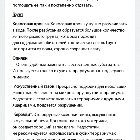
поглощать ее, так и постепенно отдавать.
Грунт
Кокосовая крошка.
Кокосоваю крошку нужно размачивать
в воде. После разбухания образуется большое количество
мягкого рыхлого грунта, который подходит
для содержания обитателей тропических лесов. Грунт
не портится от воды, хорошо сохраняет влагу.
Опилки
Очень удобный заменитель естественных субстратов.
Используется только в сухих террариумах, т.к. подвержен
гниению.
Искусственный газон.
Прекрасно подходит для небольших
животных. Не влияет на микрофлору внутри террариума.
Недостаток, если использовать в террариуме с крупными
ящерицами, поддается разрушению.
Керамзит
. Это округлые комочки глины, высушенные
в муфельной печи. Достоинства этого материала,
он создает хороший запас влаги. Недостатки,
не рекомендуется использовать в сухих террариумах,
служит источником мелкой пыли вызывающей аллергию