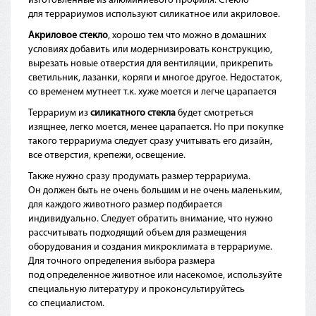
изготовленные из алюминиевого профиля. Стекло
для террариумов используют силикатное или акриловое.
Акриловое стекло
, хорошо тем что можно в домашних
условиях добавить или модернизировать конструкцию,
вырезать новые отверстия для вентиляции, прикрепить
светильник, лазанки, коряги и многое другое. Недостаток,
со временем мутнеет т.к. хуже моется и легче царапается
Террариум из
силикатного стекла
будет смотреться
изящнее, легко моется, менее царапается. Но при покупке
такого террариума следует сразу учитывать его дизайн,
все отверстия, крепежи, освещение.
Также нужно сразу продумать размер террариума.
Он должен быть не очень большим и не очень маленьким,
для каждого животного размер подбирается
индивидуально. Следует обратить внимание, что нужно
рассчитывать подходящий объем для размещения
оборудования и создания микроклимата в террариуме.
Для точного определения выбора размера
под определенное животное или насекомое, используйте
специальную литературу и проконсультируйтесь
со специалистом.