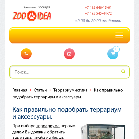
+7 495 646-15-61
+7 495 545-44-72
c 9:00 до 20:00 ежедневно
Toggle
navigation
0
Главная
Статьи
Террариумистика
Как правильно
подобрать террариум и аксессуары.
Как правильно подобрать террариум
и аксессуары.
При выборе
террариума
первым
делом Вы должны обратить
внимание, чтобы он ближе