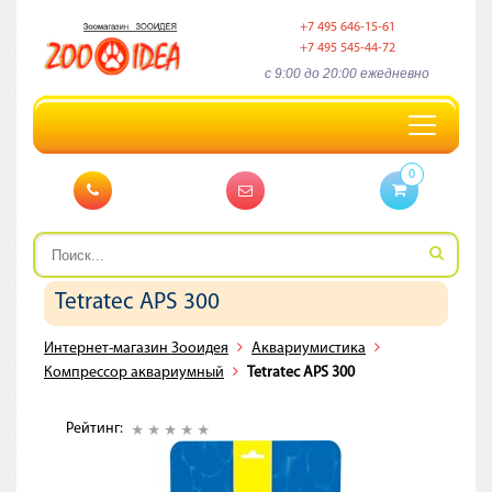
+7 495 646-15-61
+7 495 545-44-72
c 9:00 до 20:00 ежедневно
Toggle
navigation
0
Tetratec APS 300
Интернет-магазин Зооидея
Аквариумистика
Компрессор аквариумный
Tetratec APS 300
Рейтинг: