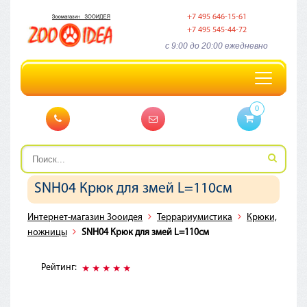
+7 495 646-15-61
+7 495 545-44-72
c 9:00 до 20:00 ежедневно
Toggle
navigation
0
SNH04 Крюк для змей L=110см
Интернет-магазин Зооидея
Террариумистика
Крюки,
ножницы
SNH04 Крюк для змей L=110см
Рейтинг: