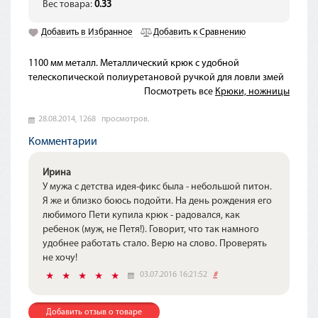
Вес товара:
0.33
Добавить в Избранное
Добавить к Сравнению
1100 мм металл. Металлический крюк с удобной
телескопической полиуретановой ручкой для ловли змей
Посмотреть все
Крюки, ножницы
28.08.2014,
1268
просмотров.
Комментарии
Ирина
У мужа с детства идея-фикс была - небольшой питон.
Я же и близко боюсь подойти. На день рождения его
любимого Пети купила крюк - радовался, как
ребенок (муж, не Петя!). Говорит, что так намного
удобнее работать стало. Верю на слово. Проверять
не хочу!
03.07.2016 16:21:52
#
Добавить отзыв о товаре