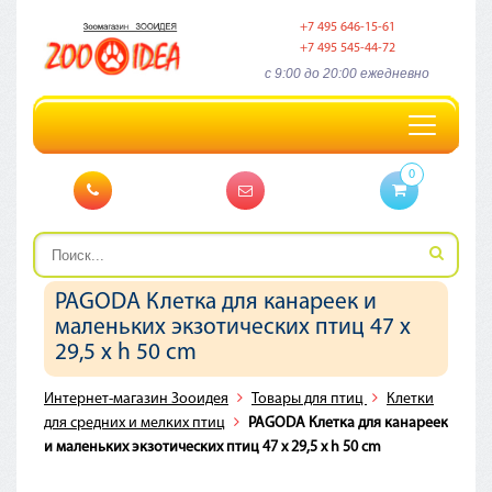
+7 495 646-15-61
+7 495 545-44-72
c 9:00 до 20:00 ежедневно
Toggle
navigation
0
PAGODA Клетка для канареек и
маленьких экзотических птиц 47 x
29,5 x h 50 cm
Интернет-магазин Зооидея
Товары для птиц
Клетки
для средних и мелких птиц
PAGODA Клетка для канареек
и маленьких экзотических птиц 47 x 29,5 x h 50 cm