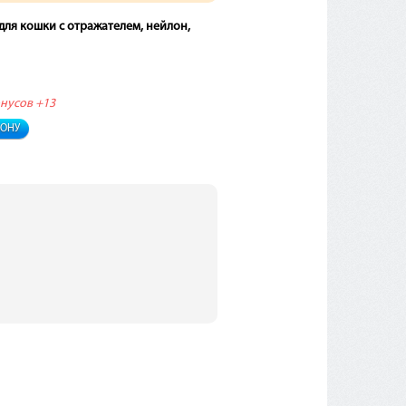
ля кошки с отражателем, нейлон,
онусов
+13
ФОНУ