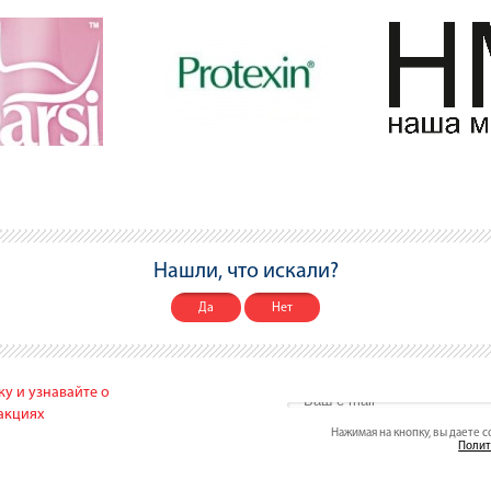
Нашли, что искали?
Да
Нет
у и узнавайте о
акциях
Нажимая на кнопку, вы даете 
Полит