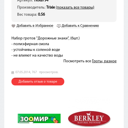
Артикул:
TRX8794
Производитель:
Trixie
(показать все товары)
Вес товара:
0.56
Добавить в Избранное
Добавить к Сравнению
Набор гротов "Дорожные знаки", (6шт.)
- полиэфирная смола
- устойчивы к соленой воде
- не влияют на качество воды
Посмотреть все
Гроты, разное
07.05.2014,
767
просмотров.
Добавить отзыв о товаре