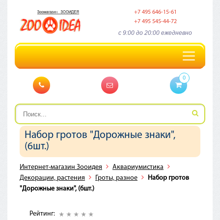
+7 495 646-15-61
+7 495 545-44-72
c 9:00 до 20:00 ежедневно
Toggle
navigation
0
Набор гротов "Дорожные знаки",
(6шт.)
Интернет-магазин Зооидея
Аквариумистика
Декорации, растения
Гроты, разное
Набор гротов
"Дорожные знаки", (6шт.)
Рейтинг: