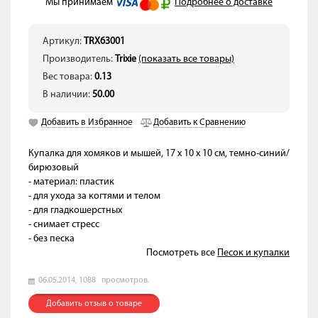
Мы принимаем
Подробнее о доставке
Артикул:
TRX63001
Производитель:
Trixie
(показать все товары)
Вес товара:
0.13
В наличии:
50.00
Добавить в Избранное
Добавить к Сравнению
Купалка для хомяков и мышей, 17 х 10 х 10 см, темно-синий/
бирюзовый
- материал: пластик
- для ухода за когтями и телом
- для гладкошерстных
- снимает стресс
- без песка
Посмотреть все
Песок и купалки
06.05.2014,
1088
просмотров.
Добавить отзыв о товаре