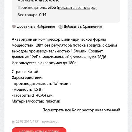
Артикул:
AMP73707010
Производитель:
Jebo
(показать все товары)
Вес товара:
0.14
Добавить в Избранное
Добавить к Сравнению
Аквариумный компрессор цилиндрической формы
мощностью 1,8Вт, без регулятора потока воздуха, с одним
выходом производительностью 1,5л/мин. Создает
давление 12кПа, максимальный уровень шума 28Дб.
Используется в аквариумах до 180л.
Страна:
Китай
Характеристики:
- производительность 1х1 л/мин
- мощность 1,5 Вт
- габариты d=40х64 мм
Материал/состав:
пластик
Посмотреть все
Компрессор аквариумный
28.08.2014,
1951
просмотр.
Добавить отзыв о товаре