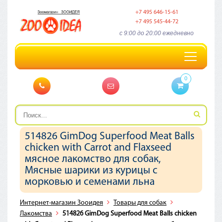
+7 495 646-15-61
+7 495 545-44-72
c 9:00 до 20:00 ежедневно
Toggle
navigation
0
514826 GimDog Superfood Meat Balls
chicken with Carrot and Flaxseed
мясное лакомство для собак,
Мясные шарики из курицы с
морковью и семенами льна
Интернет-магазин Зооидея
Товары для собак
Лакомства
514826 GimDog Superfood Meat Balls chicken