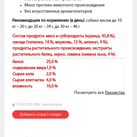
Моно протеин животного происхождения
Без искусственных ароматизаторов
Рекомендации по кормлению (в день):
собаке весом до 10
кг – 20 г, до 20 кг – 34 г, до 30 кг – 46 г
Состав продукта:
мясо и субпродукты (курица, 43,8 %),
овощи (тапиока, 14 %, морковь, 12 %, шпинат, 4 %),
продукты растительного происхождения, экстракты
растительного белка, зерно, семена (семена льна, 4 %)
белок
25,0 %
содержание жира
1,0 %
Сырая зола
2,0 %
Сырая клетчатка
4,0 %
влажность
16,0 %
Посмотреть все
Лакомства
01.02.2020,
998
просмотров.
Добавить отзыв о товаре