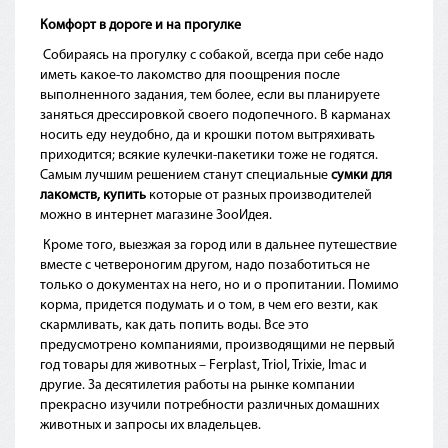
Комфорт в дороге и на прогулке
Собираясь на прогулку с собакой, всегда при себе надо
иметь какое-то лакомство для поощрения после
выполненного задания, тем более, если вы планируете
заняться дрессировкой своего подопечного. В карманах
носить еду неудобно, да и крошки потом вытряхивать
приходится; всякие кулечки-пакетики тоже не годятся.
Самым лучшим решением станут специальные
сумки для
лакомств, купить
которые от разных производителей
можно в интернет магазине ЗооИдея.
Кроме того, выезжая за город или в дальнее путешествие
вместе с четвероногим другом, надо позаботиться не
только о документах на него, но и о пропитании. Помимо
корма, придется подумать и о том, в чем его везти, как
скармливать, как дать попить воды. Все это
предусмотрено компаниями, производящими не первый
год товары для животных – Ferplast, Triol, Trixie, Imac и
другие. За десятилетия работы на рынке компании
прекрасно изучили потребности различных домашних
животных и запросы их владельцев.