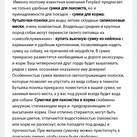
Именно поэтому известная компания Ferplast предлагает
не только удобные
сумки для лакомств,
но и
принадлежности для поездок –
сумки для корма
;
бутылочки-поилки
для воды; легкие складные
силиконовые
миски
, очень компактные. Владельцы средних и крупных
пород собак могут перевести своего питомца на
«самообслуживание» -
купить вьючную сумку из нейлона
с
карманами и удобным креплением, позволяющим надеть
сумку на собаку, не причиняя ей неудобств. В сумке
прекрасно разместятся необходимые ы дороге аксессуары
и корм. Ваш четвероногий друг гордо будет вышагивать
рядом с вами, осознавая оказанное ему доверие!
Особенностью сумки являются светоотражающие полоски,
которые позволят не упустить из вида собаку в темноте.
Бутылка-поилка прекрасно поместится в вашей сумке, не
занимая много места, а у вас под рукой всегда будет вода
для собаки.
Сумочки для лакомства и корма
снабжены
шнурком, стягивающим верх и предохраняющим от
высыпания корма. Они отлично стираются, могут быть
разных цветов, отличаются водостойкостью (лакомство
или корм не раскиснут, если попадете под дождь) и
прочностью. При желании сумочку можно пристегнуть к
поясному ремню, чтобы руки были свободны.