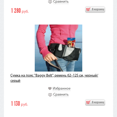
Сравнить
1 280
В корзину
руб.
Сумка на пояс "Baggy Belt", ремень 62–125 см, черный/
серый
Избранное
Сравнить
1 130
В корзину
руб.