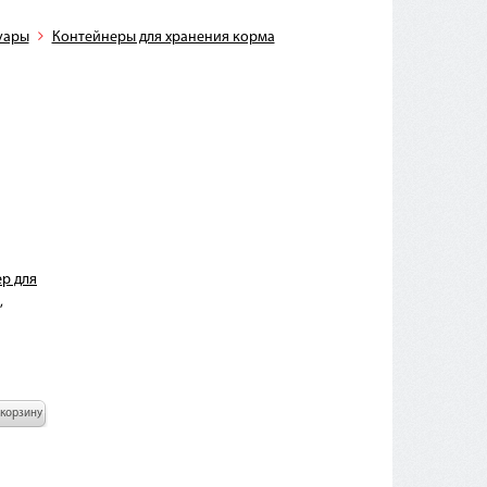
уары
Контейнеры для хранения корма
ер для
,
 корзину