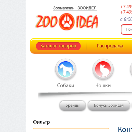
+7 49
+7 49
c 9:0
Каталог товаров
Распродажа
Собаки
Кошки
Бренды
Бонусы Зооидея
Фильтр
Кон