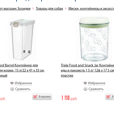
ет-магазин Зооидея
Товары для собак
Миски, контейнеры и аксесс
Food Barrel Контейнер для
Trixie Food and Snack Jar Контейн
 корма, 15 л/22 х 41 х 33 см,
еды и лакомств 1,5 л/ 12ф x 17,5 см
чный
пластик
Избранное
Избранное
Сравнить
Сравнить
1 110
В корзину
В
уб.
руб.