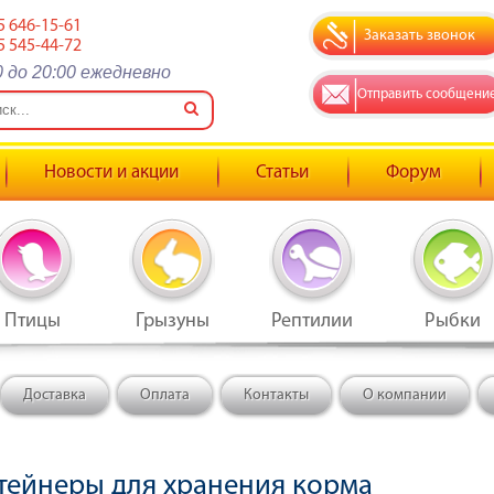
5 646-15-61
Заказать звонок
5 545-44-72
0 до 20:00 ежедневно
Отправить сообщени
Новости и акции
Статьи
Форум
Птицы
Грызуны
Рептилии
Рыбки
Доставка
Оплата
Контакты
О компании
тейнеры для хранения корма