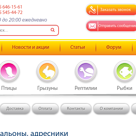
5 646-15-61
Заказать звонок
5 545-44-72
0 до 20:00 ежедневно
Отправить сообщени
Новости и акции
Статьи
Форум
Птицы
Грызуны
Рептилии
Рыбки
Доставка
Оплата
Контакты
О компании
альоны, адресники