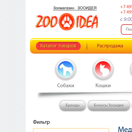
+7 49
+7 49
c 9:0
Каталог товаров
Распродажа
Собаки
Кошки
Бренды
Бонусы Зооидея
Фильтр
Мед