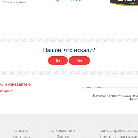
Нашли, что искали?
Да
Нет
у и узнавайте о
акциях
Нажимая на кнопку, вы даете 
Полит
Оплата
О компании
Как оформить заказ
Контакты
Форум
Почтовые рассылки