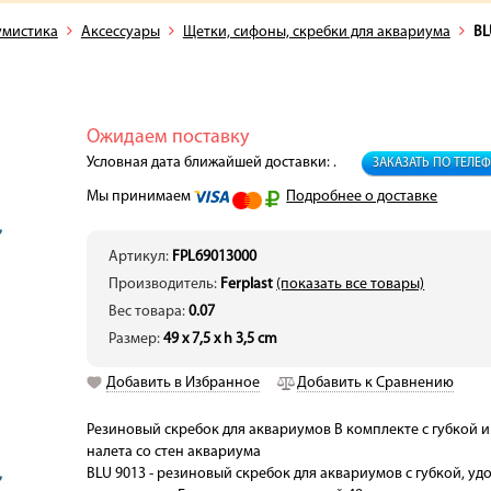
умистика
Аксессуары
Щетки, сифоны, скребки для аквариума
BL
Ожидаем поставку
Условная дата ближайшей доставки: .
ЗАКАЗАТЬ ПО ТЕЛЕ
Мы принимаем
Подробнее о доставке
Артикул:
FPL69013000
Производитель:
Ferplast
(показать все товары)
Вес товара:
0.07
Размер:
49 x 7,5 x h 3,5 cm
Добавить в Избранное
Добавить к Сравнению
Резиновый скребок для аквариумов В комплекте с губкой и
налета со стен аквариума
BLU 9013 - резиновый скребок для аквариумов с губкой, уд