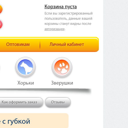
Корзина пуста
Если вы зарегистрированный
пользователь, данные вашей
корзины станут видны после
е
.
авторизации
Оптовикам
Личный кабинет
Хорьки
Зверушки
Как оформить заказ
Отзывы
 с губкой