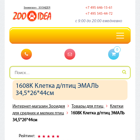
+7 495 646-15-61
+7 495 545-44-72
c 9:00 до 20:00 ежедневно
Toggle
navigation
0
1608K Клетка д/птиц ЭМАЛЬ
34,5*26*44см
Интернет-магазин Зооидея
Товары для птиц
Клетки
для средних и мелких птиц
1608K Клетка д/птиц ЭМАЛЬ
34,5*26*44см
Рейтинг: