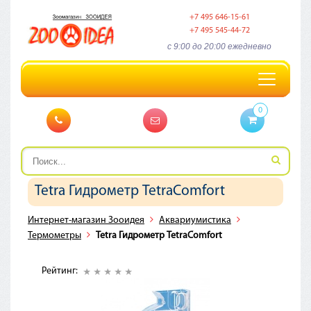
+7 495 646-15-61
+7 495 545-44-72
c 9:00 до 20:00 ежедневно
Toggle
navigation
0
Tetra Гидрометр TetraComfort
Интернет-магазин Зооидея
Аквариумистика
Термометры
Tetra Гидрометр TetraComfort
Рейтинг: