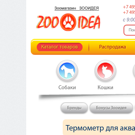
+7 49
+7 49
c 9:0
Каталог товаров
Распродажа
Собаки
Кошки
Бренды
Бонусы Зооидея
Термометр для аква