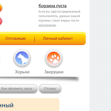
Корзина пуста
Если вы зарегистрированный
пользователь, данные вашей
корзины станут видны после
е
.
авторизации
Оптовикам
Личный кабинет
Хорьки
Зверушки
Как оформить заказ
Отзывы
онный