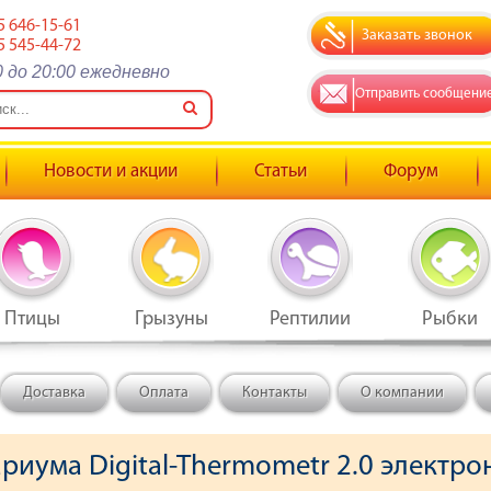
5 646-15-61
Заказать звонок
5 545-44-72
0 до 20:00 ежедневно
Отправить сообщени
Новости и акции
Статьи
Форум
Птицы
Грызуны
Рептилии
Рыбки
Доставка
Оплата
Контакты
О компании
риума Digital-Thermometr 2.0 электр