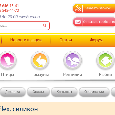
5 646-15-61
Заказать звонок
5 545-44-72
0 до 20:00 ежедневно
Отправить сообщени
Новости и акции
Статьи
Форум
Птицы
Грызуны
Рептилии
Рыбки
Доставка
Оплата
Контакты
О компании
lex, силикон