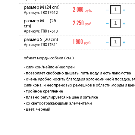
размер M (24 cm)
2 080
руб.
Артикул:
TRX17612
размер M–L (26
2 250
руб.
cm)
Артикул:
TRX17613
размер S (20 cm)
1 900
руб.
Артикул:
TRX17611
обхват морды собаки ( см. )
- силикон/нейлон/неопрен
- позволяет свободно дышать, пить воду и есть лакомства
- очень удобно носить благодаря эргономичной посадке, 
силикона, и неопреновых ремешков в области морды и ше
- тройное крепление
- плавно регулируется на шее и затылке
- со светоотражающими элементами
- цвет: чёрный