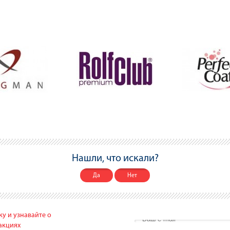
Нашли, что искали?
Да
Нет
у и узнавайте о
акциях