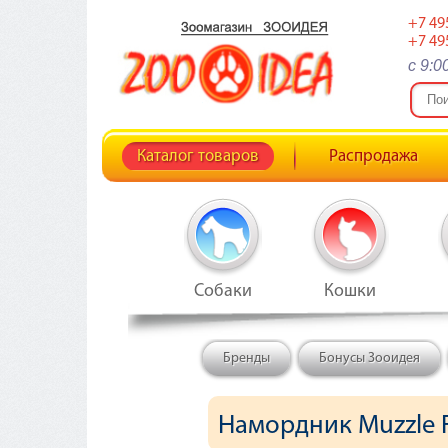
+7 49
+7 49
c 9:0
Каталог товаров
Распродажа
Собаки
Кошки
Бренды
Бонусы Зооидея
Намордник Muzzle F