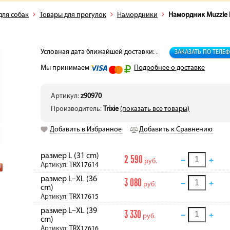
для собак
Товары для прогулок
Намордники
Намордник Muzzle F
Условная дата ближайшей доставки: .
ЗАКАЗАТЬ ПО ТЕЛЕ
Мы принимаем
Подробнее о доставке
Артикул:
z90970
Производитель:
Trixie
(показать все товары)
Добавить в Избранное
Добавить к Сравнению
размер L (31 cm)
2 590
руб.
Артикул:
TRX17614
размер L–XL (36
3 080
руб.
cm)
Артикул:
TRX17615
размер L–XL (39
3 330
руб.
cm)
Артикул:
TRX17616