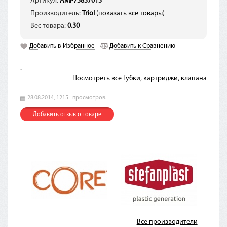
Артикул:
AMP73837013
Производитель:
Triol
(показать все товары)
Вес товара:
0.30
Добавить в Избранное
Добавить к Сравнению
.
Посмотреть все
Губки, картриджи, клапана
28.08.2014,
1215
просмотров.
Добавить отзыв о товаре
Все производители