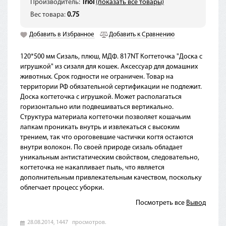
Производитель:
Triol
(показать все товары)
Вес товара:
0.75
Добавить в Избранное
Добавить к Сравнению
120*500 мм Сизаль, плюш, МДФ. 817NT Когтеточка "Доска с
игрушкой" из сизаля для кошек. Аксессуар для домашних
животных. Срок годности не ограничен. Товар на
территории РФ обязательной сертификации не подлежит.
Доска когтеточка с игрушкой. Может располагаться
горизонтально или подвешиваться вертикально.
Структура материала когтеточки позволяет кошачьим
лапкам проникать внутрь и извлекаться с высоким
трением, так что ороговевшие частички когтя остаются
внутри волокон. По своей природе сизаль обладает
уникальным антистатическим свойством, следовательно,
когтеточка не накапливает пыль, что является
дополнительным привлекательным качеством, поскольку
облегчает процесс уборки.
Посмотреть все
Вывод
28.08.2014,
1447
просмотров.