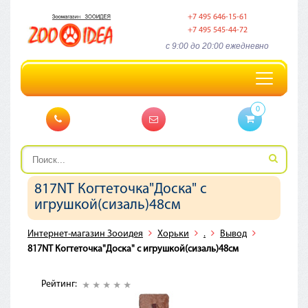
+7 495 646-15-61
+7 495 545-44-72
c 9:00 до 20:00 ежедневно
Toggle
navigation
0
817NT Когтеточка"Доска" с
игрушкой(сизаль)48см
Интернет-магазин Зооидея
Хорьки
.
Вывод
817NT Когтеточка"Доска" с игрушкой(сизаль)48см
Рейтинг: