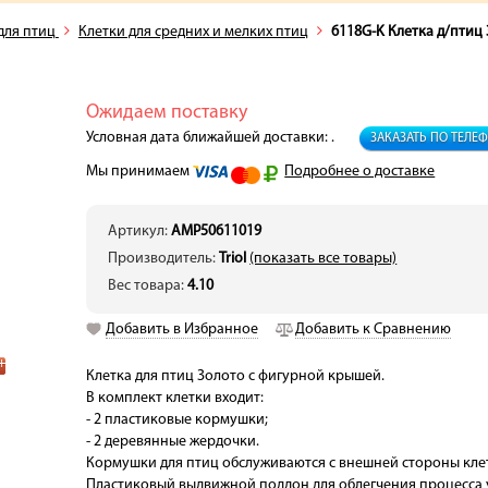
для птиц
Клетки для средних и мелких птиц
6118G-K Клетка д/птиц
Ожидаем поставку
Условная дата ближайшей доставки: .
ЗАКАЗАТЬ ПО ТЕЛЕ
Мы принимаем
Подробнее о доставке
Артикул:
AMP50611019
Производитель:
Triol
(показать все товары)
Вес товара:
4.10
Добавить в Избранное
Добавить к Сравнению
Клетка для птиц Золото с фигурной крышей.
В комплект клетки входит:
- 2 пластиковые кормушки;
- 2 деревянные жердочки.
Кормушки для птиц обслуживаются с внешней стороны кле
Пластиковый выдвижной поддон для облегчения процесса 