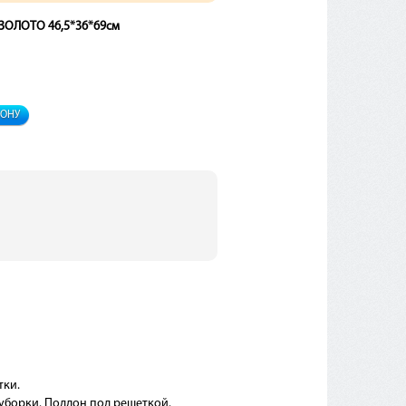
 ЗОЛОТО 46,5*36*69см
ФОНУ
тки.
уборки. Поддон под решеткой.