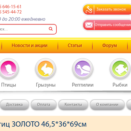
5 646-15-61
Заказать звонок
5 545-44-72
0 до 20:00 ежедневно
Отправить сообщени
Новости и акции
Статьи
Форум
Птицы
Грызуны
Рептилии
Рыбки
Доставка
Оплата
Контакты
О компании
птиц ЗОЛОТО 46,5*36*69см