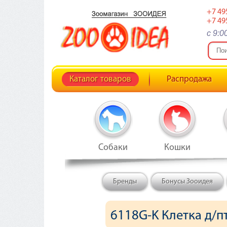
+7 49
+7 49
c 9:0
Каталог товаров
Распродажа
Собаки
Кошки
Бренды
Бонусы Зооидея
6118G-K Клетка д/