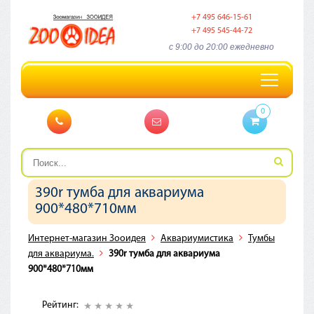
+7 495 646-15-61
+7 495 545-44-72
c 9:00 до 20:00 ежедневно
Toggle
navigation
0
390r тумба для аквариума
900*480*710мм
Интернет-магазин Зооидея
Аквариумистика
Тумбы
для аквариума.
390r тумба для аквариума
900*480*710мм
Рейтинг: