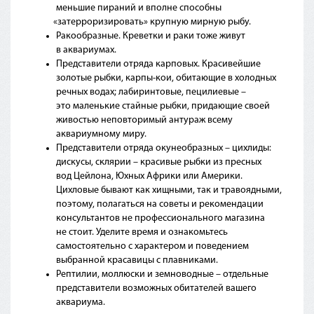
меньшие пираний и вполне способны
«затерроризировать
» крупную мирную рыбу.
Ракообразные. Креветки и раки тоже живут
в аквариумах.
Представители отряда карповых. Красивейшие
золотые рыбки, карпы-кои, обитающие в холодных
речных водах; лабиринтовые, пецилиевые –
это маленькие стайные рыбки, придающие своей
живостью неповторимый антураж всему
аквариумному миру.
Представители отряда окунеобразных – цихлиды:
дискусы, склярии – красивые рыбки из пресных
вод Цейлона, Юхных Африки или Америки.
Цихловые бывают как хищными, так и травоядными,
поэтому, полагаться на советы и рекомендации
консультантов не профессионального магазина
не стоит. Уделите время и ознакомьтесь
самостоятельно с характером и поведением
выбранной красавицы с плавниками.
Рептилии, моллюски и земноводные – отдельные
представители возможных обитателей вашего
аквариума.