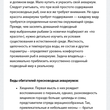
и должном виде. Мало купить и украсить свой аквариум.
Следует учитывать, что при всей простоте содержания
пресноводных рыб, они все же требуют внимания. Не одна
красота аквариума требует поддержания — каждому виду
требуются определенные качества окружающей среды.
Прежде, чем заселять домашний подводный
мир выбранными рыбами
(а
новички подбирают их
«по
красоте»), нужно детально изучить их условия
существования в естественной среде. Жесткость,
щелочность и температура воды, ее состав и другие
параметры – определяют уровень комфортного
проживания рыб в аквариуме. Задача владельца –
максимально приблизить искусственно созданный
подводный мир к реальному.
Виды обитателей пресноводных аквариумов:
Хищники. Первая мысль о них рождает
воспоминание о пираньях, однако, разновидность
хищников гораздо больше: цихлиды и сомы,
представители отряда херацинообразных. Так,
привлекательные и небольшие неоны — братья