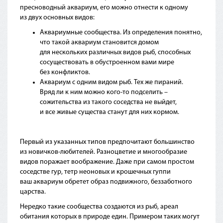
пресноводный аквариум, его можно отнести к одному
из двух основных видов:
Аквариумные сообщества. Из определения понятно,
что такой аквариум становится домом
для нескольких различных видов рыб, способных
сосуществовать в обустроенном вами мире
без конфликтов.
Аквариум с одним видом рыб. Тех же пираний.
Вряд ли к ним можно кого-то подселить –
сожительства из такого соседства не выйдет,
и все живые существа станут для них кормом.
Первый из указанных типов предпочитают большинство
из новичков-любителей. Разноцветие и многообразие
видов поражает воображение. Даже при самом простом
соседстве гур, тетр неоновых и крошечных гуппи
ваш аквариум обретет образ подвижного, беззаботного
царства.
Нередко такие сообщества создаются из рыб, ареал
обитания которых в природе един. Примером таких могут