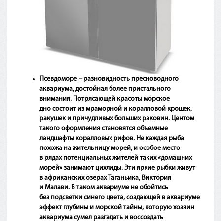
Псевдоморе
–
разновидность пресноводного
аквариума, достойная более пристального
внимания. Потрясающей красоты морское
дно состоит из мраморной и коралловой крошек,
ракушек и причудливых больших раковин. Центом
такого оформления становятся объемные
ландшафты коралловых рифов. Не каждая рыба
похожа на жительницу морей, и особое место
в рядах потенциальных жителей таких
«домашних
морей» занимают цихлиды. Эти яркие рыбки живут
в африканских озерах Таганьика, Виктория
и Малави. В таком аквариуме не обойтись
без подсветки синего цвета, создающей в аквариуме
эффект глубины и морской тайны, которую хозяин
аквариума сумел разгадать и воссоздать