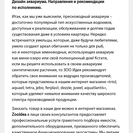
Дизайн аквариума. Направления и рекомендации
по исполнению.
Итак, как мы уже выяснили, пресноводный аквариум –
достаточно популярный тип искусственных водоемов,
доступных к реализации, обслуживанию и долгим годам
существования даже в условиях квартиры. Нередко
встречаются умельцы, которые, даже будучи любителями,
умело создают ареал обитания не только для рыб,
но и некоторых земноводных, использующих аквариум
как мини-озеро или свой полноценный дом! Кстати,
если вы решите использовать в своем аквариуме
синтетические растения, то ЗОО Идея рекомендует
обратить свое внимание на ведущих производителей,
которые представлены в нашем интернет магазине
«triol
,
aquael, tetra, jebo, ferplast, dezzie, juwel, aquatlantis»,
которыя уделяют немалое внимание качеству широкого
спектра производимой продукции.
Заказать товар в наши дни можно в интернет-магазинах.
Zooidea
в лице своих консультантов предоставляет
профессиональные услуги грамотного подбора емкости,
дополнительного оборудования, призванного обеспечить
качественное функционирование экосистемы. Мы делаем