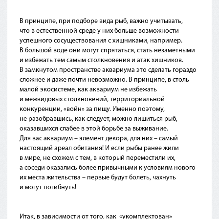
В принципе, при подборе вида рыб, важно учитывать,
что в естественной среде у них больше возможности
успешного сосуществования с хищниками, например.
В большой воде они могут спрятаться, стать незаметными
и избежать тем самым столкновения и атак хищников.
В замкнутом пространстве аквариума это сделать гораздо
сложнее и даже почти невозможно. В принципе, в столь
малой экосистеме, как аквариум не избежать
и межвидовых столкновений, территориальной
конкуренции,
«войн
» за пищу. Именно поэтому,
не разобравшись, как следует, можно лишиться рыб,
оказавшихся слабее в этой борьбе за выживание.
Для вас аквариум – элемент декора, для них – самый
настоящий ареал обитания! И если рыбы ранее жили
в мире, не схожем с тем, в который переместили их,
а соседи оказались более привычными к условиям нового
их места жительства – первые будут болеть, чахнуть
и могут погибнуть!
Итак, в зависимости от того, как
«укомплектован
»